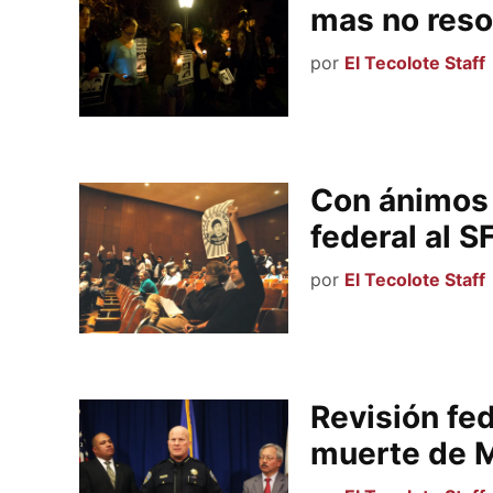
mas no reso
por
El Tecolote Staff
Con ánimos 
federal al S
por
El Tecolote Staff
Revisión fed
muerte de 