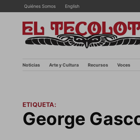
Saltar
Quiénes Somos
English
al
contenido
Noticias
Arte y Cultura
Recursos
Voces
ETIQUETA:
George Gasc