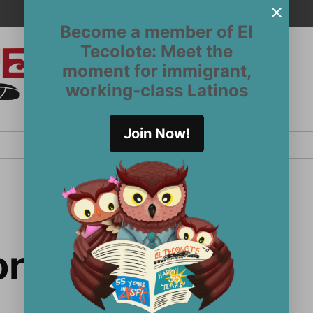
Become a member of El
Tecolote: Meet the
moment for immigrant,
El
San
working-class Latinos
Francisco’s
Tecolote
Latinx
newspaper
Join Now!
since 1970
on