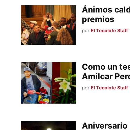
Ánimos cal
premios
por
El Tecolote Staff
Como un test
Amilcar Per
por
El Tecolote Staff
Aniversario