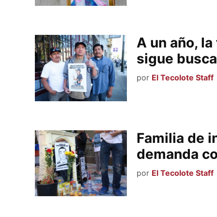
A un año, la
sigue busc
por
El Tecolote Staff
Familia de i
demanda con
por
El Tecolote Staff