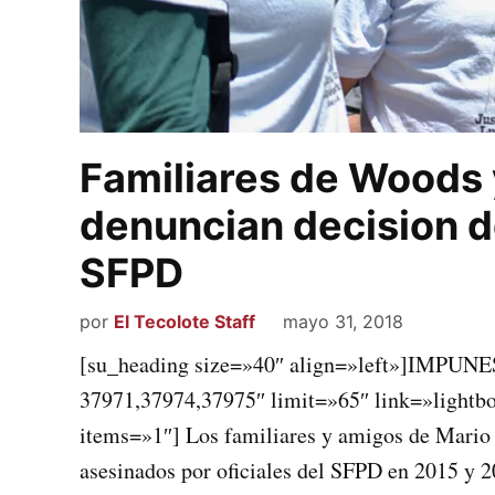
Familiares de Woods 
denuncian decision de
SFPD
por
El Tecolote Staff
mayo 31, 2018
[su_heading size=»40″ align=»left»]IMPUNES
37971,37974,37975″ limit=»65″ link=»lightb
items=»1″] Los familiares y amigos de Mario
asesinados por oficiales del SFPD en 2015 y 2