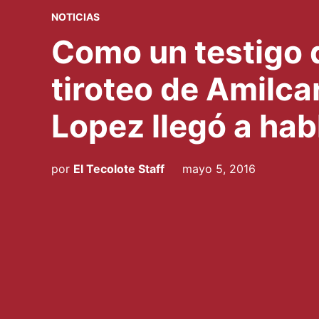
PUBLICADO
NOTICIAS
EN
Como un testigo d
tiroteo de Amilca
Lopez llegó a hab
por
El Tecolote Staff
mayo 5, 2016