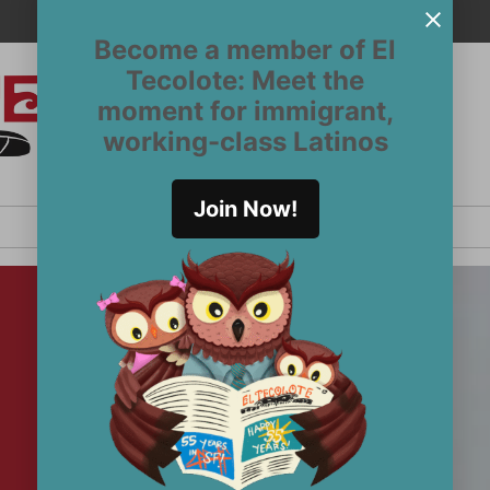
Become a member of El
Tecolote: Meet the
moment for immigrant,
El
San
working-class Latinos
Francisco’s
Tecolote
Latinx
newspaper
Join Now!
since 1970