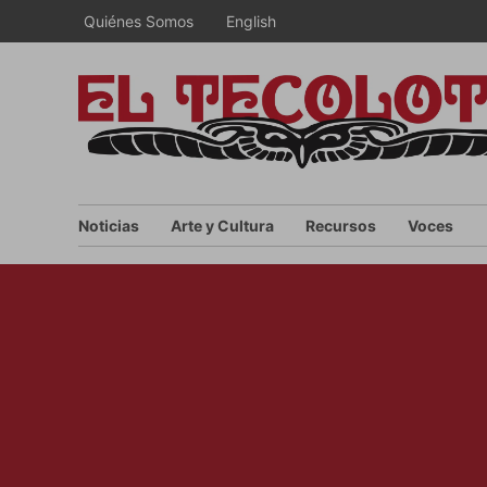
Saltar
Quiénes Somos
English
al
contenido
Noticias
Arte y Cultura
Recursos
Voces