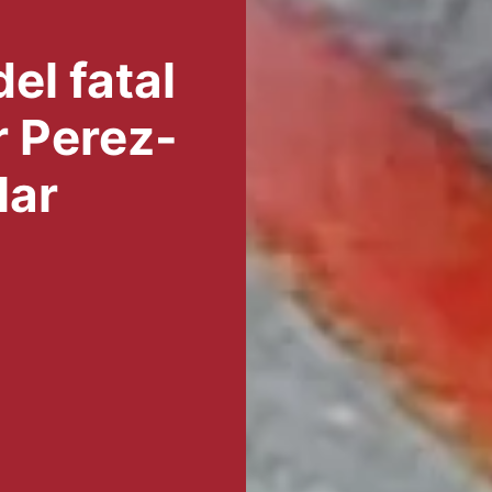
el fatal
r Perez-
lar