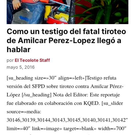
Como un testigo del fatal tiroteo
de Amilcar Perez-Lopez llegó a
hablar
por
El Tecolote Staff
mayo 5, 2016
[su_heading size=»30″ align=»left»]Testigo refuta
versión del SFPD sobre tiroteo contra Amilcar Pérez-
López [/su_heading] Nota del Editor: Este reportaje
fue elaborado en colaboración con KQED. [su_slider
source=»media:
30146,30139,30144,30143,30145,30140,30141,30142″
limit=»40″ link=»image» target=»blank» width=»700″