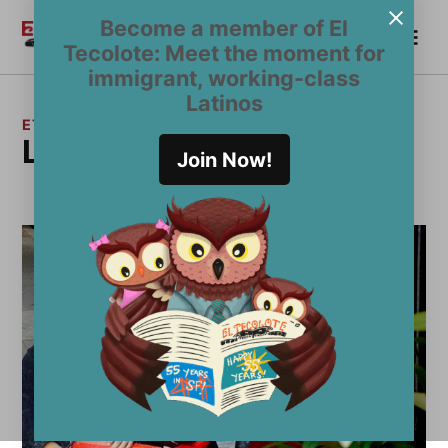
Saltar
Become a member of El
Me
al
Become a Member
El
Tecolote: Meet the moment for
contenido
Tecolote
immigrant, working-class
Latinos
ETIQUETA:
Lt. Daniel Dedet
Join Now!