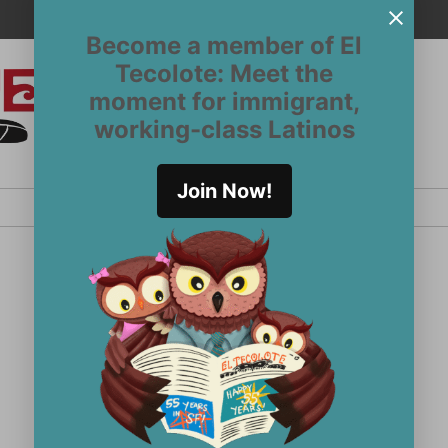
Become a member of El
Tecolote: Meet the
moment for immigrant,
El
San
working-class Latinos
Francisco’s
Tecolote
Latinx
newspaper
Join Now!
since 1970