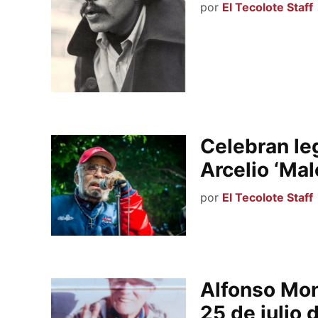
por
El Tecolote Staff
Celebran le
Arcelio ‘Mal
por
El Tecolote Staff
Alfonso Mon
25 de julio