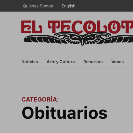
Saltar
Quiénes Somos
English
al
contenido
Noticias
Arte y Cultura
Recursos
Voces
CATEGORÍA:
Obituarios