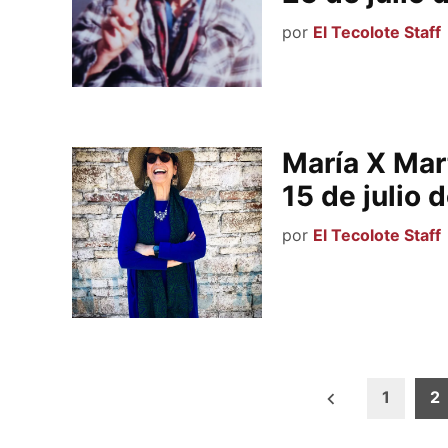
por
El Tecolote Staff
María X Mar
15 de julio 
por
El Tecolote Staff
Paginación
1
2
de