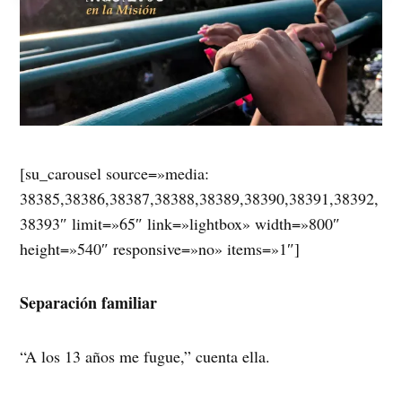
[su_carousel source=»media:
38385,38386,38387,38388,38389,38390,38391,38392,
38393″ limit=»65″ link=»lightbox» width=»800″
height=»540″ responsive=»no» items=»1″]
Separación familiar
“A los 13 años me fugue,” cuenta ella.