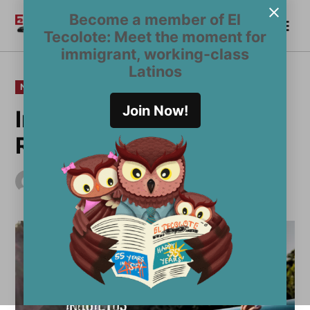
Saltar
Become a member of El
Me
al
Become a Member
El
Tecolote: Meet the moment for
contenido
Tecolote
immigrant, working-class
Latinos
PUBLICADO
NOTICIAS
EN
Join Now!
Inquietos en la Misión:
Renegada
por
El Tecolote Staff
julio 12, 2018
Última actualización
julio 23, 2018