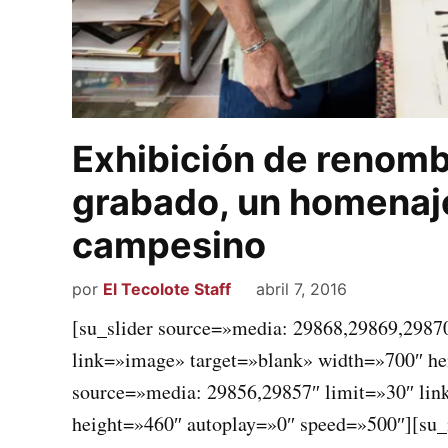
Exhibición de renomb
grabado, un homenaje
campesino
por
El Tecolote Staff
abril 7, 2016
[su_slider source=»media: 29868,29869,2987
link=»image» target=»blank» width=»700″ he
source=»media: 29856,29857″ limit=»30″ lin
height=»460″ autoplay=»0″ speed=»500″][su_me