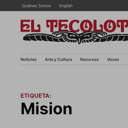
Saltar
Quiénes Somos
English
al
contenido
Noticias
Arte y Cultura
Recursos
Voces
ETIQUETA:
Mision