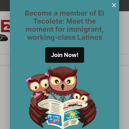
Become a member of El
Tecolote: Meet the
moment for immigrant,
El
San
working-class Latinos
Francisco’s
Tecolote
Latinx
newspaper
Join Now!
since 1970