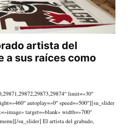
rado artista del
 a sus raíces como
0,29871,29872,29873,29874″ limit=»30″
ight=»460″ autoplay=»0″ speed=»500″][su_slider
k=»image» target=»blank» width=»700″
nu][/su_slider] El artista del grabado,