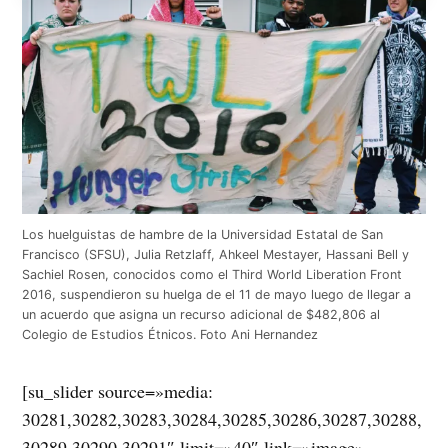
Los huelguistas de hambre de la Universidad Estatal de San
Francisco (SFSU), Julia Retzlaff, Ahkeel Mestayer, Hassani Bell y
Sachiel Rosen, conocidos como el Third World Liberation Front
2016, suspendieron su huelga de el 11 de mayo luego de llegar a
un acuerdo que asigna un recurso adicional de $482,806 al
Colegio de Estudios Étnicos. Foto Ani Hernandez
[su_slider source=»media:
30281,30282,30283,30284,30285,30286,30287,30288,
30289,30290,30291″ limit=»40″ link=»image»