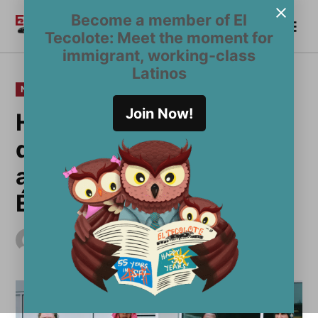
Saltar
Become a member of El
Me
al
Become a Member
El
Tecolote: Meet the moment for
contenido
Tecolote
immigrant, working-class
Latinos
PUBLICADO
NOTICIAS
EN
Join Now!
Huelguistas de hambre
de la SFSU logran
acuerdo para Estudios
Étnicos
por
El Tecolote Staff
mayo 19, 2016