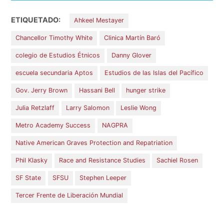
ETIQUETADO:
Ahkeel Mestayer
Chancellor Timothy White
Clinica Martín Baró
colegio de Estudios Étnicos
Danny Glover
escuela secundaria Aptos
Estudios de las Islas del Pacífico
Gov. Jerry Brown
Hassani Bell
hunger strike
Julia Retzlaff
Larry Salomon
Leslie Wong
Metro Academy Success
NAGPRA
Native American Graves Protection and Repatriation
Phil Klasky
Race and Resistance Studies
Sachiel Rosen
SF State
SFSU
Stephen Leeper
Tercer Frente de Liberación Mundial