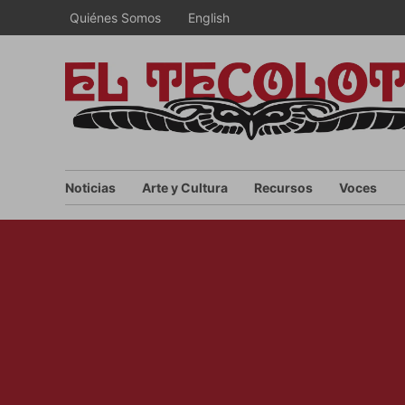
Saltar
Quiénes Somos
English
al
contenido
Noticias
Arte y Cultura
Recursos
Voces