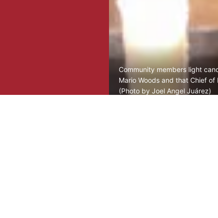
Community members light candle
Mario Woods and that Chief of
(Photo by Joel Angel Juárez)
7,28688,28689″ limit=»25″ link=»image»
toplay=»0″ speed=»500″][su_menu][/su_slider]
e añadió a la larga y creciente lista de
rzas policiacas en este país.