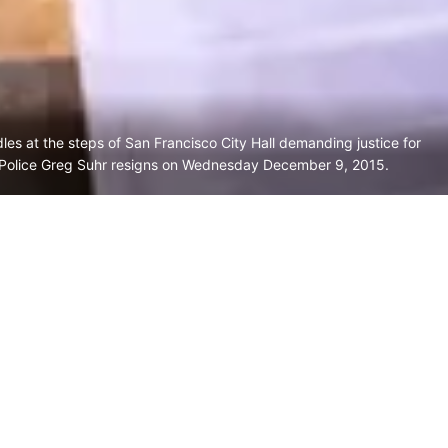
s at the steps of San Francisco City Hall demanding justice for
 Police Greg Suhr resigns on Wednesday December 9, 2015.
Santa Clara, el primer condado
que financia la defensa legal de
personas detenidas por el ICE
julio 13, 2026
Las latinas del Área de la Bahía le
ponen su sello al lowriding