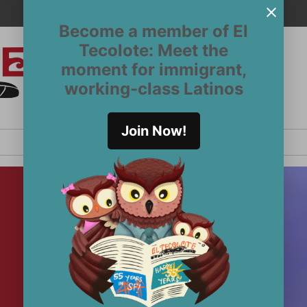
Become a member of El
Tecolote: Meet the
moment for immigrant,
El
San
working-class Latinos
Francisco’s
Tecolote
Latinx
newspaper
Join Now!
since 1970