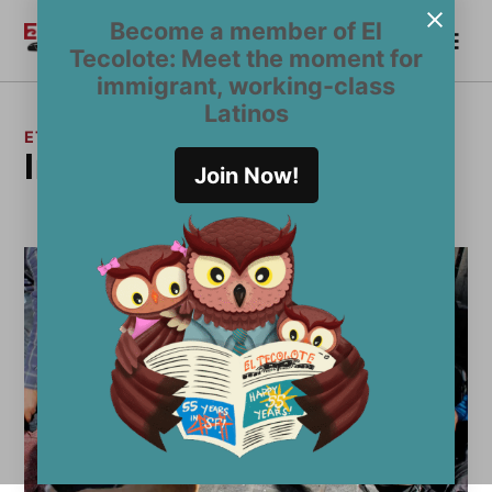
Saltar
Become a member of El
Me
al
Become a Member
El
Tecolote: Meet the moment for
contenido
Tecolote
immigrant, working-class
Latinos
ETIQUETA:
Indigentes latinos
Join Now!