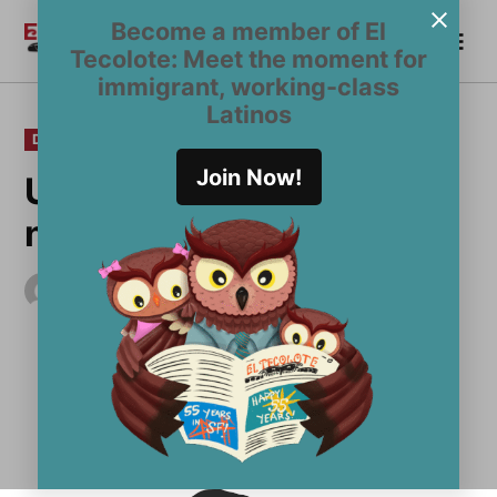
Saltar
Become a member of El
Me
al
Become a Member
El
Tecolote: Meet the moment for
contenido
Tecolote
immigrant, working-class
Latinos
PUBLICADO
DEPORTES
EN
Join Now!
Un balance necesario: ni
nerd ni cabeza hueca
por
El Tecolote Staff
junio 20, 2019