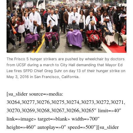
The Frisco 5 hunger strikers are pushed by wheelchair by doctors
from UCSF during a march to City Hall demanding that Mayor Ed
Lee fires SFPD Chief Greg Suhr on day 13 of their hunger strike on
May 3, 2016 in San Francisco, California.
[su_slider source=»media:
30264,30277,30276,30275,30274,30273,30272,30271,
30270,30269,30268,30267,30266,30265″ limit=»40″
link=»image» target=»blank» width=»700″
height=»460″ autoplay=»0″ speed=»500″][su_slider