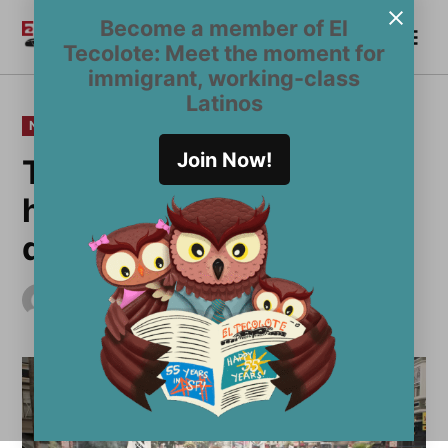
Saltar
Become a member of El
Me
al
Become a Member
El
Tecolote: Meet the moment for
contenido
Tecolote
immigrant, working-class
Latinos
PUBLICADO
NOTICIAS
EN
Join Now!
Termina huelga de
hambre pero los Frisco 5
decididos a luchar
por
El Tecolote Staff
mayo 19, 2016