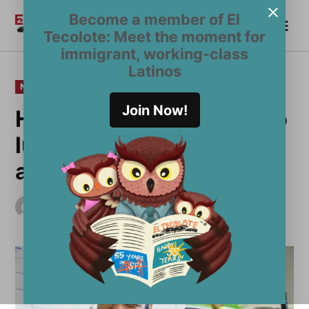
Saltar
Become a member of El
Me
al
Become a Member
El
Tecolote: Meet the moment for
contenido
Tecolote
immigrant, working-class
Latinos
PUBLICADO
NOTICIAS
EN
Join Now!
Herrera obtiene segundo
lugar en la carrera por la
alcaldía
por
El Tecolote Staff
noviembre 5, 2015