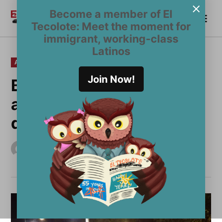
Saltar
Become a member of El
Me
al
Become a Member
El
Tecolote: Meet the moment for
contenido
Tecolote
immigrant, working-class
Latinos
PUBLICADO
AMÉRICA LATINA
EN
Join Now!
Brasileños reaccionan
ante impresionante
derrota
por
El Tecolote Staff
julio 24, 2014
Última actualización
enero 8, 2015