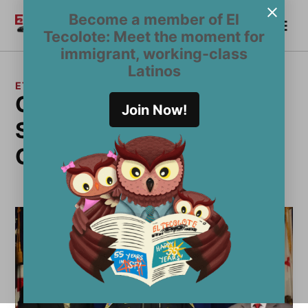
Saltar
Become a member of El
Me
al
Become a Member
El
Tecolote: Meet the moment for
contenido
Tecolote
immigrant, working-class
Latinos
ETIQUETA:
Oficina de Políticas de
Join Now!
Servicios Orientados a la
Comunidad