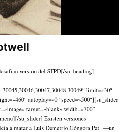
otwell
desafían versión del SFPD[/su_heading]
,30045,30046,30047,30048,30049″ limit=»30″
ight=»460″ autoplay=»0″ speed=»500″][su_slider
k=»image» target=»blank» width=»700″
enu][/su_slider] Existen versiones
policía a matar a Luis Demetrio Góngora Pat —un