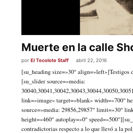
Muerte en la calle Sh
por
El Tecolote Staff
abril 22, 2016
[su_heading size=»30″ align=»left»]Testigos 
[su_slider source=»media:
30040,30041,30042,30043,30044,30050,30051
link=»image» target=»blank» width=»700″ he
source=»media: 29856,29857″ limit=»30″ lin
height=»460″ autoplay=»0″ speed=»500″][su_m
contradictorias respecto a lo que llevó a la 