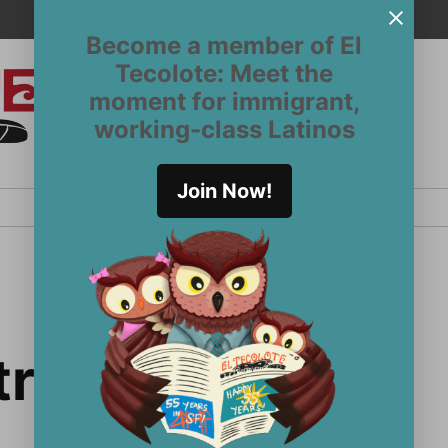
Become a member of El
Tecolote: Meet the
moment for immigrant,
El
San
working-class Latinos
Francisco’s
Tecolote
Latinx
newspaper
Join Now!
since 1970
tro