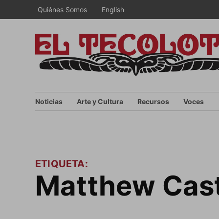
Saltar
Quiénes Somos
English
al
contenido
Noticias
Arte y Cultura
Recursos
Voces
ETIQUETA:
Matthew Cas