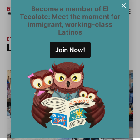
Saltar
Become a member of El
Me
al
Become a Member
El
Tecolote: Meet the moment for
contenido
Tecolote
immigrant, working-class
Latinos
ETIQUETA:
Lee Polanco
Join Now!