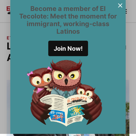
Saltar
Become a member of El
Me
al
Become a Member
El
Tecolote: Meet the moment for
contenido
Tecolote
immigrant, working-class
Latinos
ETIQUETA:
la coalición Justicia para
Join Now!
Alex Nieto