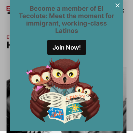
Saltar
Become a member of El
Me
al
Become a Member
El
Tecolote: Meet the moment for
contenido
Tecolote
immigrant, working-class
Latinos
ETIQUETA:
Homs
Join Now!