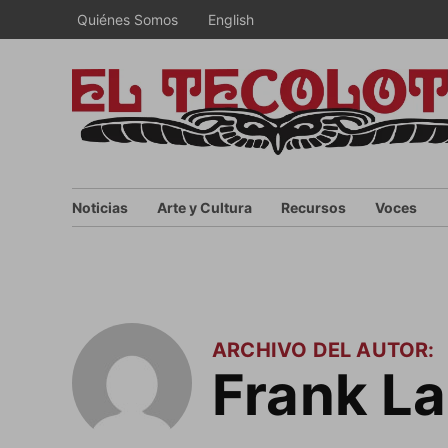
Saltar
Quiénes Somos
English
al
contenido
Noticias
Arte y Cultura
Recursos
Voces
ARCHIVO DEL AUTOR:
Frank La