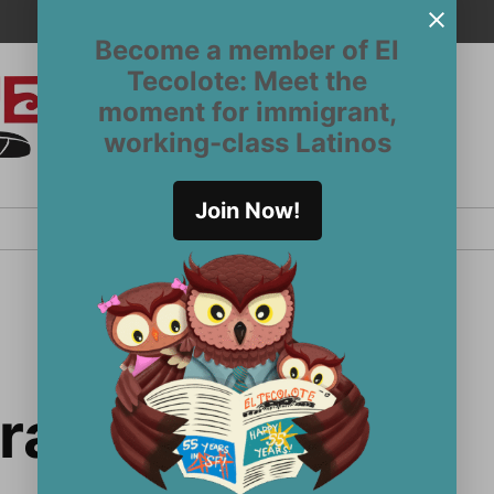
Become a member of El
Tecolote: Meet the
moment for immigrant,
El
San
working-class Latinos
Francisco’s
Tecolote
Latinx
newspaper
Join Now!
since 1970
ra