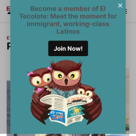
Saltar
Become a member of El
Me
al
Become a Member
El
Tecolote: Meet the moment for
contenido
Tecolote
immigrant, working-class
Latinos
ETIQUETA:
Porfirio Lobo
Join Now!