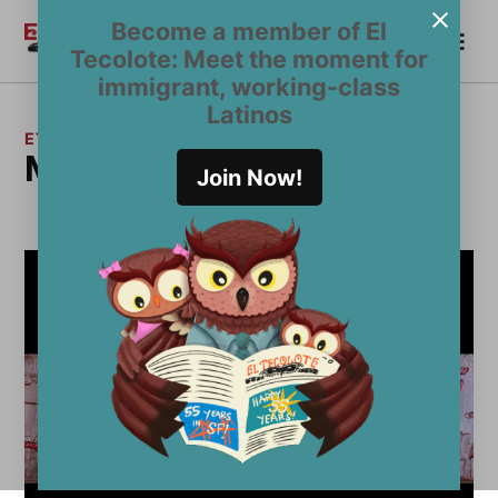
Saltar
Become a member of El
Me
al
Become a Member
El
Tecolote: Meet the moment for
contenido
Tecolote
immigrant, working-class
Latinos
ETIQUETA:
MONTARlaBestia
Join Now!