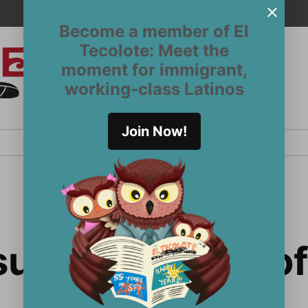
Become a member of El
Tecolote: Meet the
moment for immigrant,
El
San
working-class Latinos
Francisco’s
Tecolote
Latinx
newspaper
Join Now!
since 1970