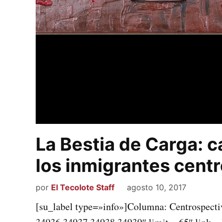
La Bestia de Carga: c
los inmigrantes cent
por
El Tecolote Staff
agosto 10, 2017
[su_label type=»info»]Columna: Centrospecti