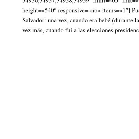
34936,34937,34938,34939″ limit=»65″ link=»
height=»540″ responsive=»no» items=»1″] Pue
Salvador: una vez, cuando era bebé (durante la
vez más, cuando fui a las elecciones presiden