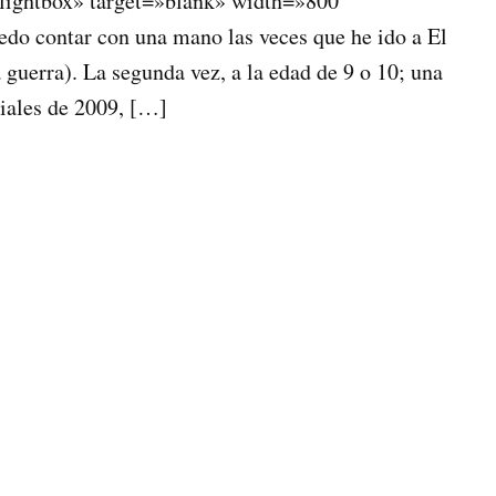
lightbox» target=»blank» width=»800″
do contar con una mano las veces que he ido a El
 guerra). La segunda vez, a la edad de 9 o 10; una
ciales de 2009, […]