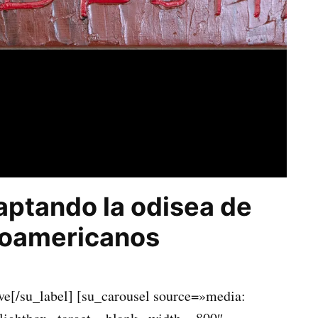
aptando la odisea de
roamericanos
ve[/su_label] [su_carousel source=»media: