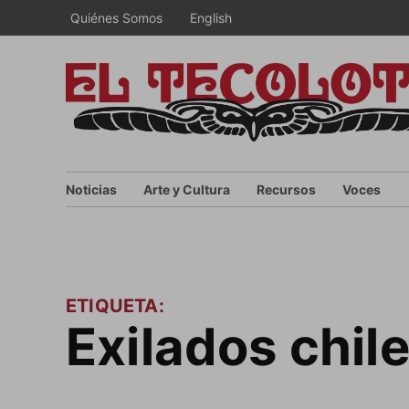
Saltar
Quiénes Somos
English
al
contenido
Noticias
Arte y Cultura
Recursos
Voces
ETIQUETA:
exilados chil