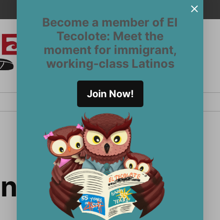
Become a member of El
Tecolote: Meet the
moment for immigrant,
El
San
working-class Latinos
Francisco’s
Tecolote
Latinx
newspaper
Join Now!
since 1970
enos