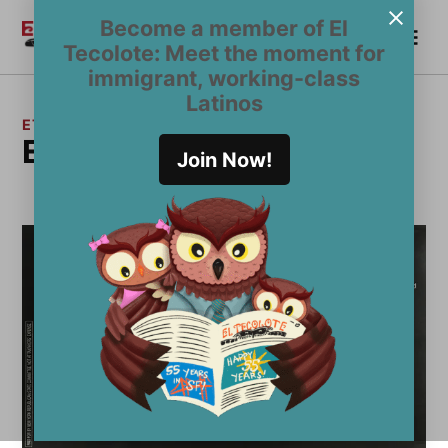
Saltar
Become a member of El
Me
al
Become a Member
El
Tecolote: Meet the moment for
contenido
Tecolote
immigrant, working-class
Latinos
ETIQUETA:
Ed Gillespie
Join Now!