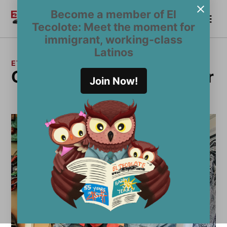
Saltar
Become a member of El
Me
al
Become a Member
El
Tecolote: Meet the moment for
contenido
Tecolote
immigrant, working-class
Latinos
ETIQUETA:
Community Music Center
Join Now!