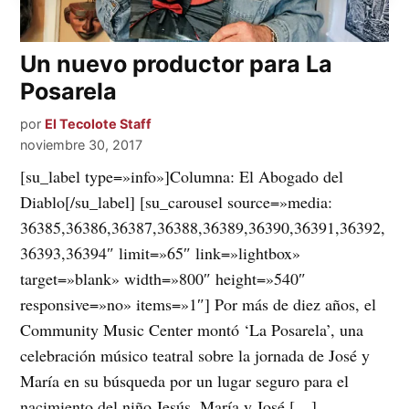
Un nuevo productor para La
Posarela
por
El Tecolote Staff
noviembre 30, 2017
[su_label type=»info»]Columna: El Abogado del
Diablo[/su_label] [su_carousel source=»media:
36385,36386,36387,36388,36389,36390,36391,36392,
36393,36394″ limit=»65″ link=»lightbox»
target=»blank» width=»800″ height=»540″
responsive=»no» items=»1″] Por más de diez años, el
Community Music Center montó ‘La Posarela’, una
celebración músico teatral sobre la jornada de José y
María en su búsqueda por un lugar seguro para el
nacimiento del niño Jesús. María y José […]