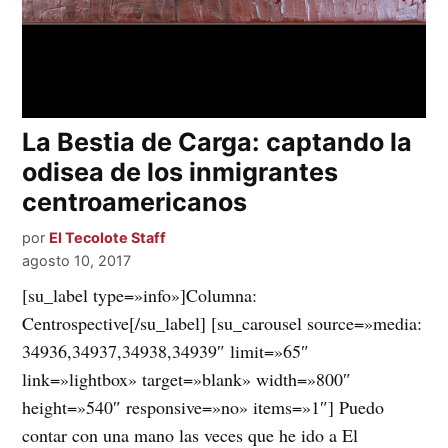
La Bestia de Carga: captando la
odisea de los inmigrantes
centroamericanos
por
El Tecolote Staff
agosto 10, 2017
[su_label type=»info»]Columna:
Centrospective[/su_label] [su_carousel source=»media:
34936,34937,34938,34939″ limit=»65″
link=»lightbox» target=»blank» width=»800″
height=»540″ responsive=»no» items=»1″] Puedo
contar con una mano las veces que he ido a El