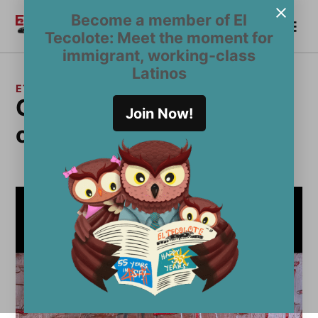
Saltar
Become a member of El
Me
al
Become a Member
El
Tecolote: Meet the moment for
contenido
Tecolote
immigrant, working-class
Latinos
ETIQUETA:
Colectivo de Artistas
Join Now!
contra la Discriminación