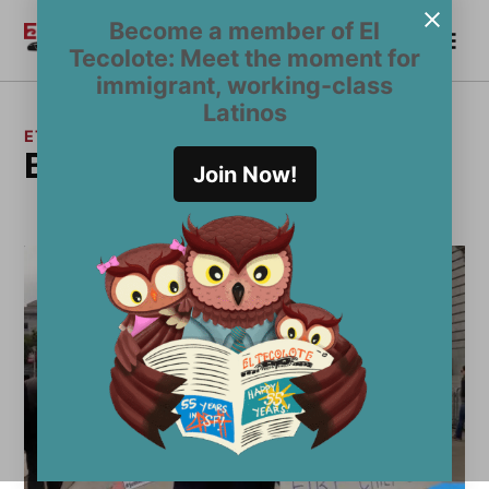
Saltar
Become a member of El
Me
al
Become a Member
El
Tecolote: Meet the moment for
contenido
Tecolote
immigrant, working-class
Latinos
ETIQUETA:
boicot
Join Now!