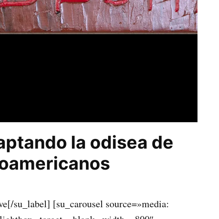
aptando la odisea de
roamericanos
ve[/su_label] [su_carousel source=»media: