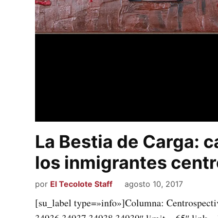
La Bestia de Carga: c
los inmigrantes cent
por
El Tecolote Staff
agosto 10, 2017
[su_label type=»info»]Columna: Centrospecti