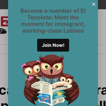
Become a member of El
Tecolote: Meet the
moment for immigrant,
El
San
working-class Latinos
Francisco’s
Tecolote
Latinx
newspaper
Join Now!
since 1970
para el Desarrol