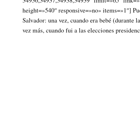
34936,34937,34938,34939″ limit=»65″ link=»
height=»540″ responsive=»no» items=»1″] Pue
Salvador: una vez, cuando era bebé (durante la
vez más, cuando fui a las elecciones presiden