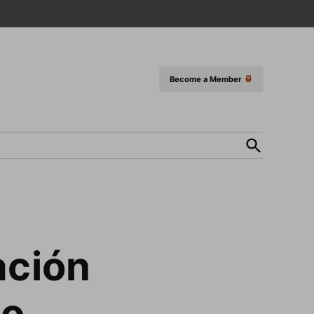
Become a Member
Open
Search
lo