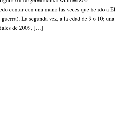
lightbox» target=»blank» width=»800″
do contar con una mano las veces que he ido a El
 guerra). La segunda vez, a la edad de 9 o 10; una
ciales de 2009, […]