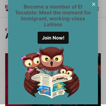
Saltar
Become a member of El
Me
al
Become a Member
El
Tecolote: Meet the moment for
contenido
Tecolote
immigrant, working-class
Latinos
ETIQUETA:
ACA
Join Now!