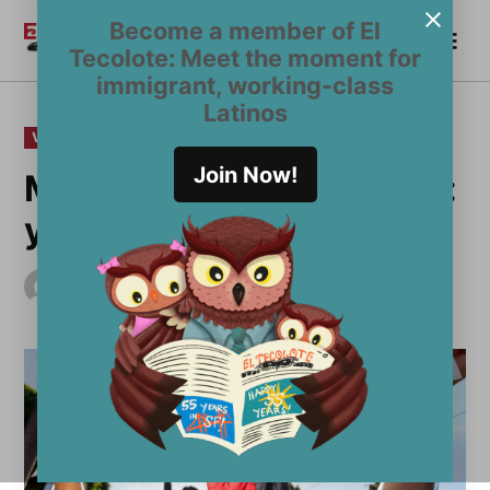
Saltar
Become a member of El
Me
al
Become a Member
El
Tecolote: Meet the moment for
contenido
Tecolote
immigrant, working-class
Latinos
PUBLICADO
VOCES
EN
Join Now!
Matando con impunidad:
ya nos cansamos
por
El Tecolote Staff
noviembre 24, 2014