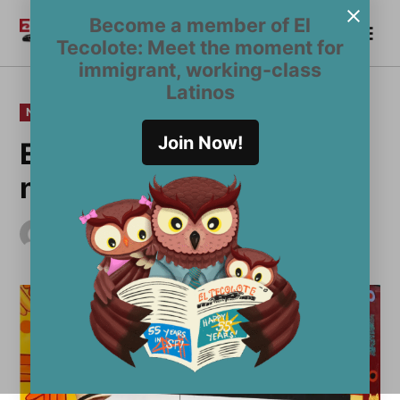
Saltar
Become a member of El
Me
al
Become a Member
El
Tecolote: Meet the moment for
contenido
Tecolote
immigrant, working-class
Latinos
PUBLICADO
NOTICIAS
EN
Join Now!
El Museo Mexicano abre
nueva senda
por
El Tecolote Staff
julio 29, 2016