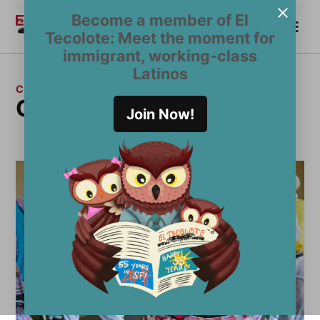
Saltar
Become a member of El
Me
al
Become a Member
El
Tecolote: Meet the moment for
contenido
Tecolote
immigrant, working-class
Latinos
CATEGORÍA:
Calendarío
Join Now!