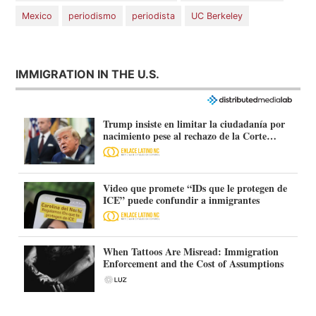
Mexico
periodismo
periodista
UC Berkeley
IMMIGRATION IN THE U.S.
Trump insiste en limitar la ciudadanía por
nacimiento pese al rechazo de la Corte
Suprema
Video que promete “IDs que le protegen de
ICE” puede confundir a inmigrantes
When Tattoos Are Misread: Immigration
Enforcement and the Cost of Assumptions