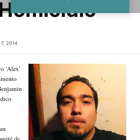
 Homicidio
7, 2014
ro ‘Alex’
tamento
 Benjamin
édico
 un
omité de