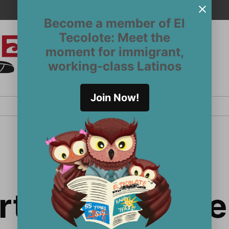
Become a member of El
Tecolote: Meet the
moment for immigrant,
El
San
working-class Latinos
Francisco’s
Tecolote
Latinx
newspaper
Join Now!
since 1970
taje concluye