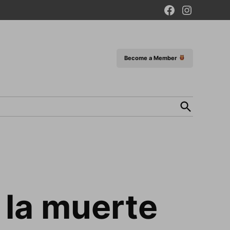
Facebook
Instagram
Page
Become a Member
Open
Search
 la muerte