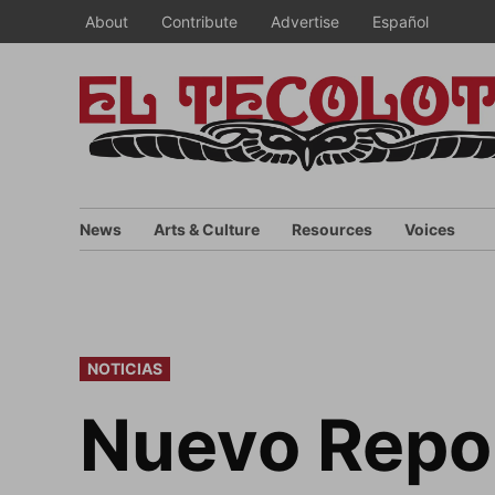
Skip
About
Contribute
Advertise
Español
to
content
News
Arts & Culture
Resources
Voices
POSTED
NOTICIAS
IN
Nuevo Repor